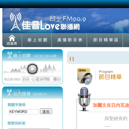
[ ]
加爾文在日內瓦改教20
與聖經有約
----