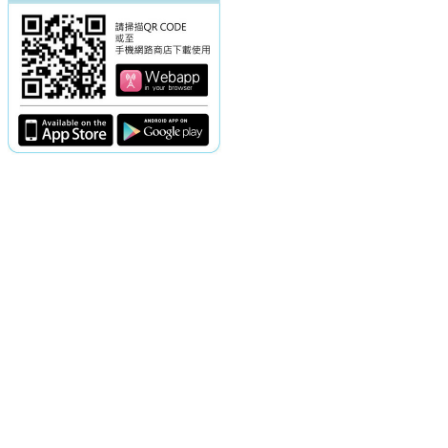
電話：(02)2369-9050
佳音電台地址：
傳真：(02)2362-7816
台北市和平東路二段24號10