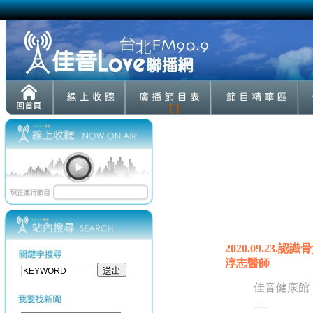
[ ]
2020.09.2
淳志醫師
佳音健康館
----