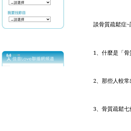
談骨質疏鬆症
~
1
、什麼是「骨
2
、那些人較常
3
、骨質疏鬆七