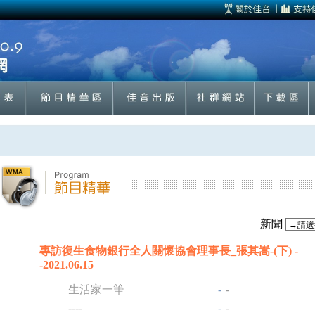
新聞
專訪復生食物銀行全人關懷協會理事長_張其嵩-(下) -
-2021.06.15
生活家一筆
-
-
----
-
-