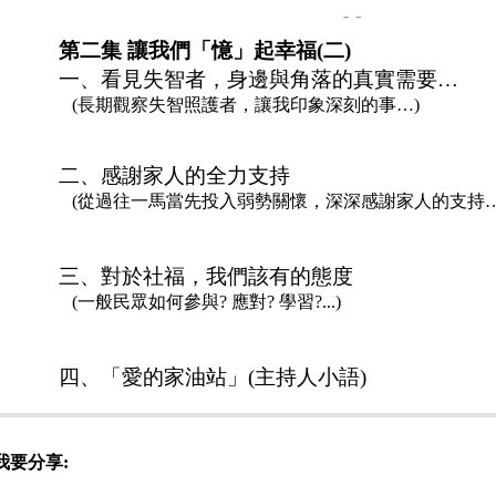
-
-
第二集
讓我們「憶」起幸福
(
二
)
一、看見失智者，身邊與角落的真實需要
…
(
長期觀察失智照護者，讓我印象深刻的事
…)
二、感謝家人的全力支持
(
從過往一馬當先投入弱勢關懷，深深感謝家人的支持
…
三、對於社福，我們該有的態度
(
一般民眾如何參與
?
應對
?
學習
?...)
四、「愛的家油站」
(
主持人小語
)
我要分享: