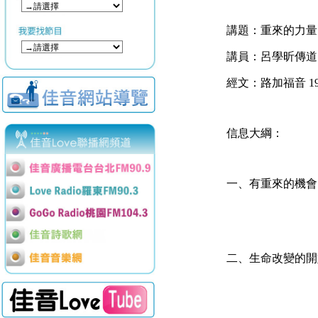
講題：重來的力量
講員：呂學昕傳道
經文：路加福音
19
信息大綱：​
一、
有重來的機會，
二、
生命改變的開始