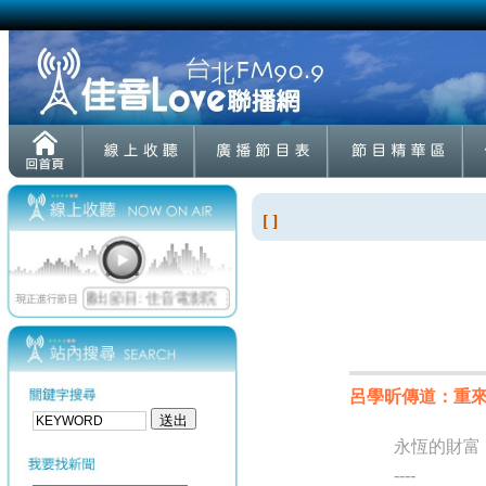
[ ]
呂學昕傳道：重來的力
永恆的財富
----