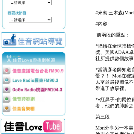
#來賓:三木森(Mor
#內容:
前兩段的重點：
*
陸續在全球指標
獎、美國
ADAA
卓
社所提供數個故事
*
當清彥老師知道
憂？！
Mori
在確
以至於最後圖像不
帶進了故事裡。
*«
紅鼻子
»
的兩位
者，他們的肺腑之
第三段
Mori
分享另一本美