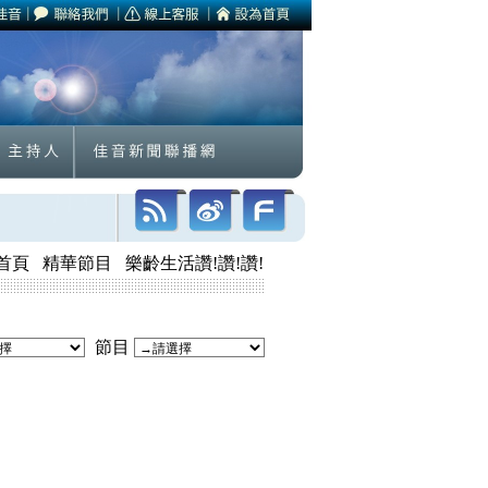
首頁
精華節目
樂齡生活讚!讚!讚!
節目