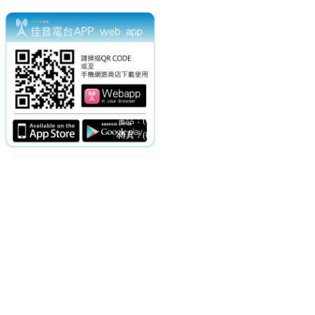
電話：(02)2369-9050
佳音電台地址：
傳真：(02)2362-7816
台北市和平東路二段24號10