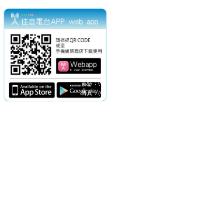
電話：(02)2369-9050
佳音電台地址：
傳真：(02)2362-7816
台北市和平東路二段24號10