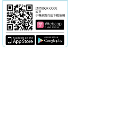
電話：(02)2369-9050
佳音電台地址：
傳真：(02)2362-7816
台北市和平東路二段24號10