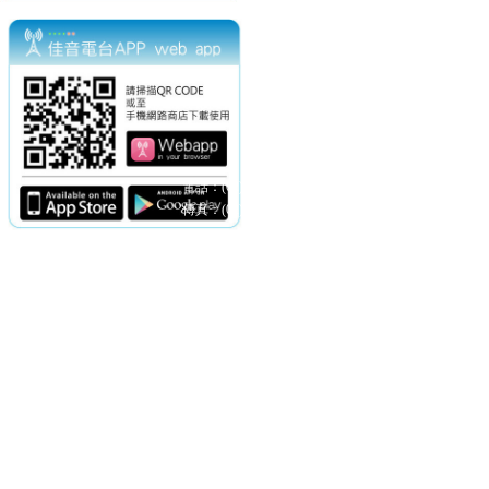
電話：(02)2369-9050
佳音電台地址：
傳真：(02)2362-7816
台北市和平東路二段24號10