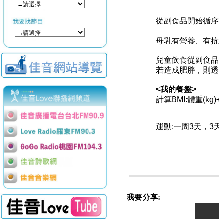
從副食品開始循序
母乳有營養、有抗體、
兒童飲食從副食品
若造成肥胖，則透
<我的餐盤>
計算BMI:體重(kg
運動:一周3天，
我要分享: