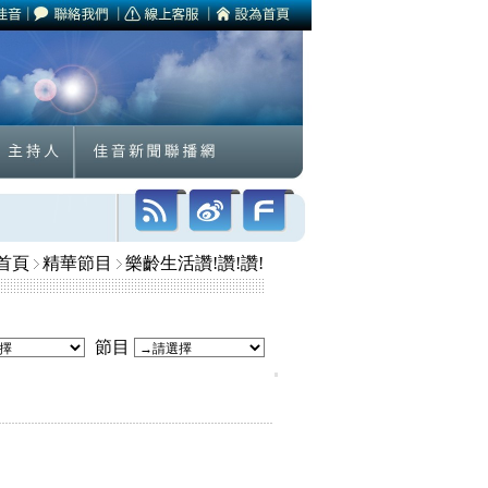
首頁
精華節目
樂齡生活讚!讚!讚!
節目