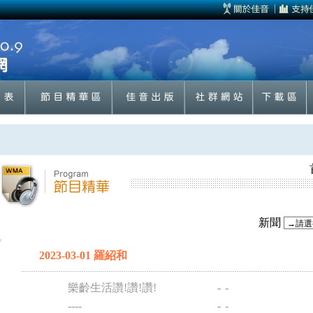
新聞
2023-03-01 羅紹和
樂齡生活讚!讚!讚!
-
-
----
-
-