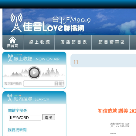
[ ]
初信造就 讚美 2023
楚雲說書
----