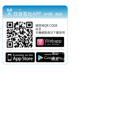
電話：(02)2369-9050
佳音電台地址：
傳真：(02)2362-7816
台北市和平東路二段24號10