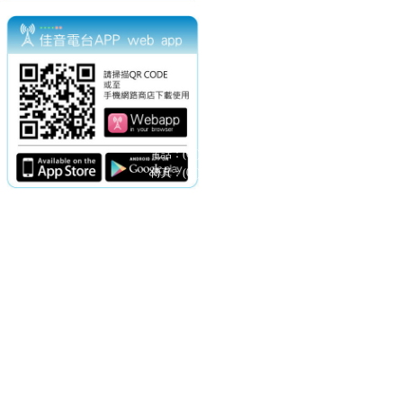
電話：(02)2369-9050
佳音電台地址：
傳真：(02)2362-7816
台北市和平東路二段24號10