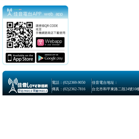
電話：(02)2369-9050
佳音電台地址：
傳真：(02)2362-7816
台北市和平東路二段24號10