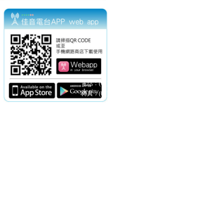
電話：(02)2369-9050
佳音電台地址：
傳真：(02)2362-7816
台北市和平東路二段24號10