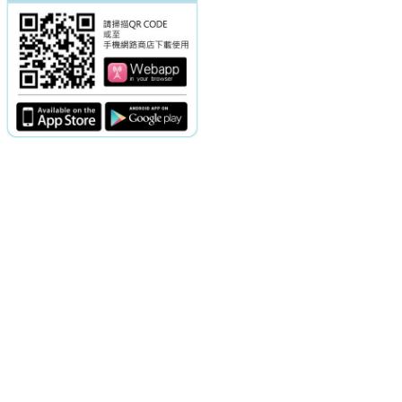
電話：(02)2369-9050
佳音電台地址：
傳真：(02)2362-7816
台北市和平東路二段24號10