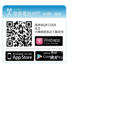
電話：(02)2369-9050
佳音電台地址：
傳真：(02)2362-7816
台北市和平東路二段24號10