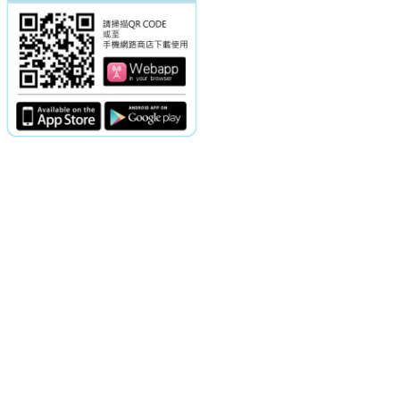
電話：(02)2369-9050
佳音電台地址：
傳真：(02)2362-7816
台北市和平東路二段24號10