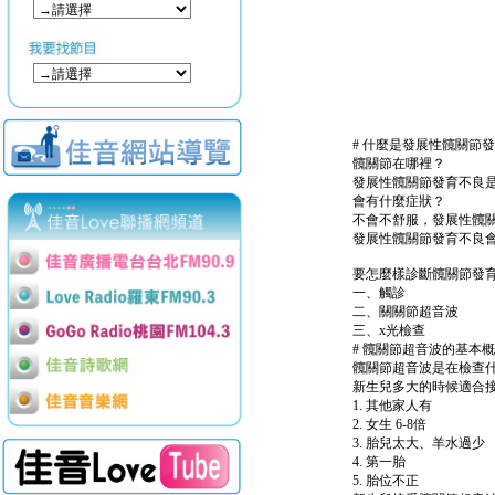
# 什麼是發展性髖關節發育不良（D
髖關節在哪裡？
發展性髖關節發育不良是
會有什麼症狀？
不會不舒服，發展性髖
發展性髖關節發育不良會
要怎麼樣診斷髖關節發育
一、觸診
二、關關節超音波
三、x光檢查
# 髖關節超音波的基本
髖關節超音波是在檢查什
新生兒多大的時候適合接
1. 其他家人有
2. 女生 6-8倍
3. 胎兒太大、羊水過少
4. 第一胎
5. 胎位不正