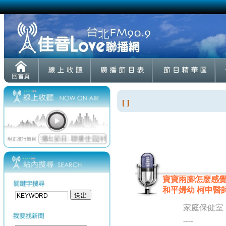
[ ]
寶寶兩腳怎麼感覺不
和平婦幼 柯申醫
家庭保健室
----