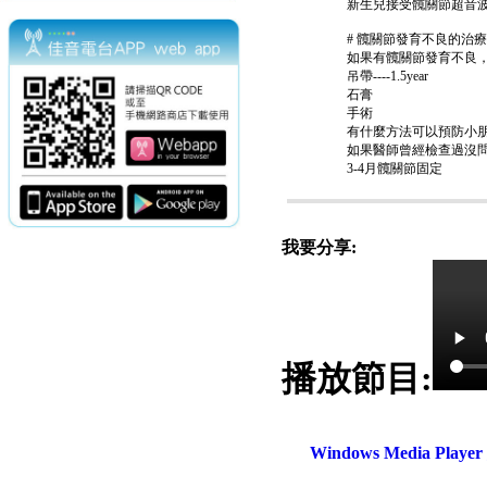
新生兒接受髖關節超音波
# 髖關節發育不良的治
如果有髖關節發育不良，
吊帶----1.5year
石膏
手術
有什麼方法可以預防小朋
如果醫師曾經檢查過沒
3-4月髖關節固定
我要分享:
播放節目:
電話：(02)2369-9050
佳音電台地址：
傳真：(02)2362-7816
台北市和平東路二段24號10
Windows Media Play