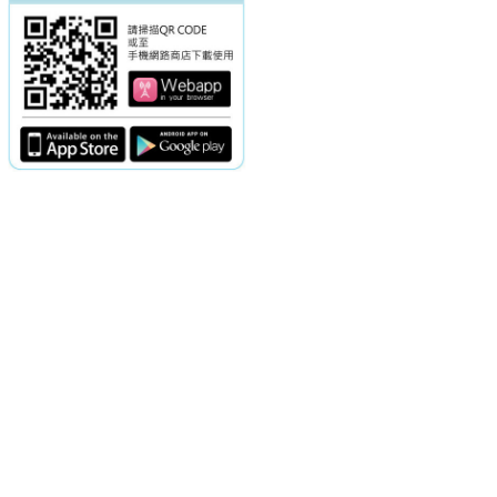
電話：(02)2369-9050
佳音電台地址：
傳真：(02)2362-7816
台北市和平東路二段24號10