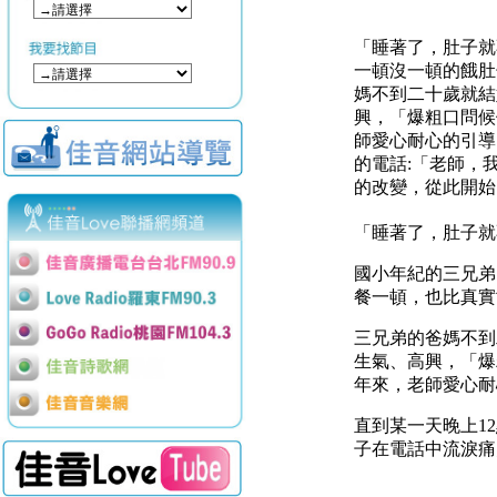
「睡著了，肚子就
一頓沒一頓的餓肚
媽不到二十歲就結
興，「爆粗口問候
師愛心耐心的引導
的電話:「老師，
的改變，從此開始
「睡著了，肚子就
國小年紀的三兄弟
餐一頓，也比真實
三兄弟的爸媽不到
生氣、高興，
「爆
年來，老師愛心耐
直到某一天
晚上
12
子在電話中流淚痛