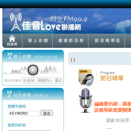
[ ]
編織愛的網，讓脆
談脆弱家庭愛關懷 202
樂齡幸福學
----