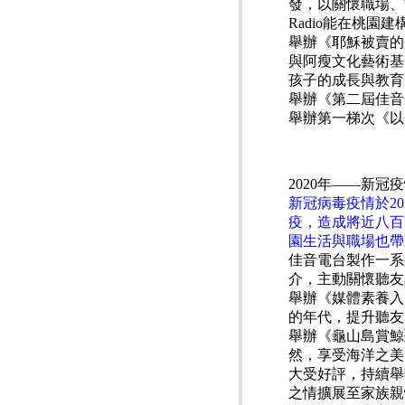
發，以關懷職場、
Radio能在桃園
舉辦《耶穌被賣的
與阿瘦文化藝術基
孩子的成長與教育
舉辦《第二屆佳音
舉辦第一梯次《以
2020年——新
新冠病毒疫情於2
疫，造成將近八百
園生活與職場也帶
佳音電台製作一系
介，主動關懷聽友
舉辦《媒體素養入
的年代，提升聽友
舉辦《龜山島賞鯨
然，享受海洋之美
大受好評，持續舉
之情擴展至家族親