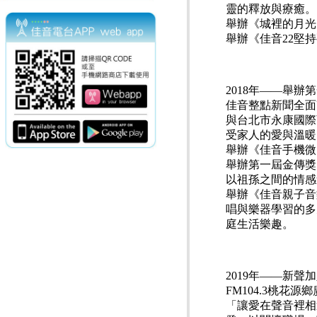
靈的釋放與療癒。
舉辦《城裡的月光
舉辦《佳音22堅
2018年——舉
佳音整點新聞全面
與台北市永康國際
受家人的愛與溫暖
舉辦《佳音手機微
舉辦第一屆金傳獎
以祖孫之間的情感
舉辦《佳音親子音
唱與樂器學習的多
庭生活樂趣。
2019年——新聲加
FM104.3桃花源鄉
「讓愛在聲音裡相遇