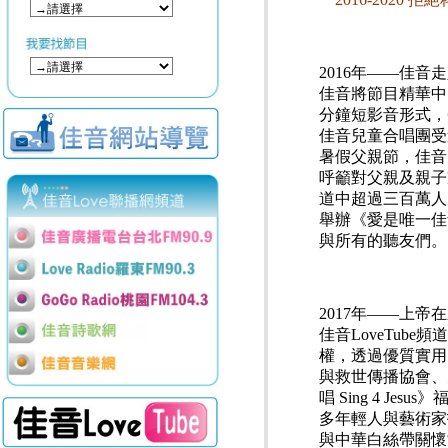
2016年——佳
佳音將節目精華中的
分鐘短影音形式，
佳音兒童合唱團受
暑假父親節，佳音
呼籲對父親及親子
道中超過三百萬人
舉辦《愛是唯一佳
與所有的聽友們。
2017年——上帝
佳音LoveTu
權，透過優質實用
與救世傳播協會、
唱 Sing 4 
多年輕人與藝術家
與中華白絲帶關懷