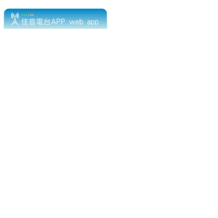
電話：(02)2369-9050
佳音電台地址：
傳真：(02)2362-7816
台北市和平東路二段24號10