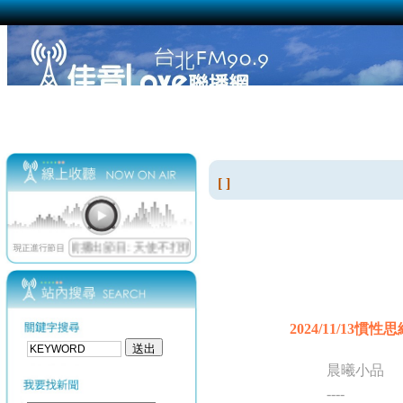
[ ]
2024/11/13慣性思
晨曦小品
----