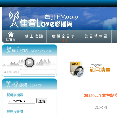
[ ]
20250225 靠主站
溪水邊
----