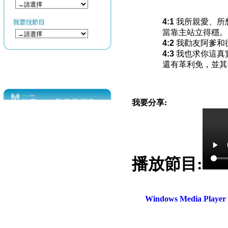
4:1
我所親愛、所
當靠主站立得穩。
4:2
我勸友阿爹和
4:3
我也求你這真
還有革利免，並其
我要分享:
播放節目:
Windows Media Play