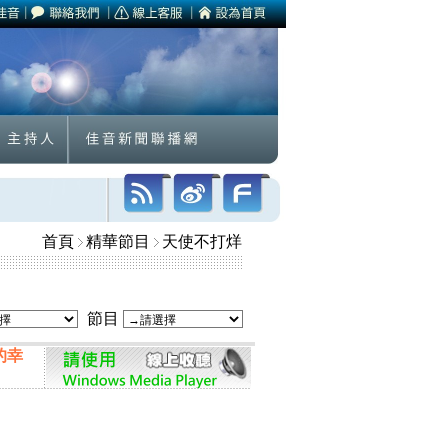
首頁
精華節目
天使不打烊
節目
的幸