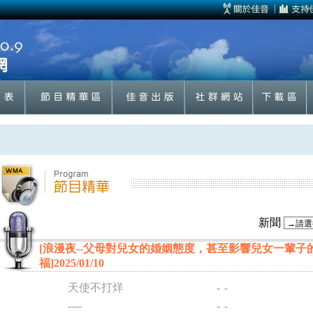
新聞
[浪漫夜--父母對兒女的婚姻態度，甚至影響兒女一輩子
福]2025/01/10
天使不打烊
-
-
----
-
-