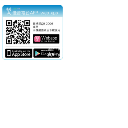
電話：(02)2369-9050
佳音電台地址：
傳真：(02)2362-7816
台北市和平東路二段24號10