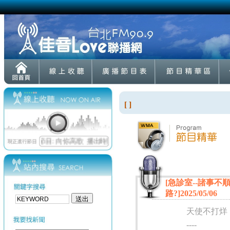
[ ]
[急診室--諸事
路?]2025/05/06
天使不打烊
----