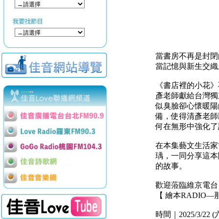
當書房不再是封閉
當記憶與新生交織
《書店裡的小花》
彥老師獻給台灣獨
似臭臉卻心懷暖陽
備，使得清彥老師
何在無形中強化了
在本集藝文生活家
瑀，一同分享這本
的故事。
歡迎蒞臨維京電台｢
【 繪本RADIO
時間｜2025/3/22 (六)