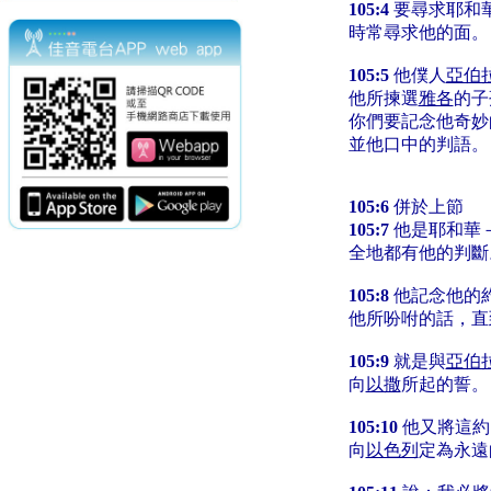
105:4
要尋求耶和
時常尋求他的面。
105:5
他僕人
亞伯
他所揀選
雅各
的子
你們要記念他奇妙
並他口中的判語。
105:6
併於上節
105:7
他是耶和華
全地都有他的判斷
105:8
他記念他的
他所吩咐的話，直
105:9
就是與
亞伯
向
以撒
所起的誓。
105:10
他又將這約
向
以色列
定為永遠