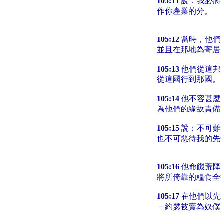
105:11
說：我必將
作你產業的分。
105:12
當時，他們
並且在那地為寄居
105:13
他們從這邦
從這國行到那國。
105:14
他不容甚麼
為他們的緣故責備
105:15
說：不可難
也不可惡待我的先
105:16
他命饑荒降
將所倚靠的糧食全
105:17
在他們以先
－
約瑟
被賣為奴僕