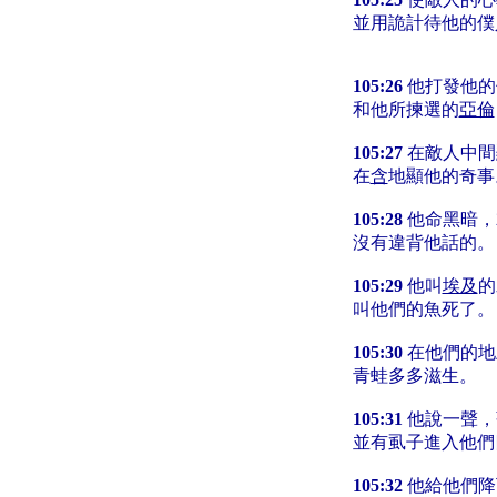
並用詭計待他的僕
105:26
他打發他的
和他所揀選的
亞倫
105:27
在敵人中間
在
含
地顯他的奇事
105:28
他命黑暗，
沒有違背他話的。
105:29
他叫
埃及
的
叫他們的魚死了。
105:30
在他們的地
青蛙多多滋生。
105:31
他說一聲，
並有虱子進入他們
105:32
他給他們降