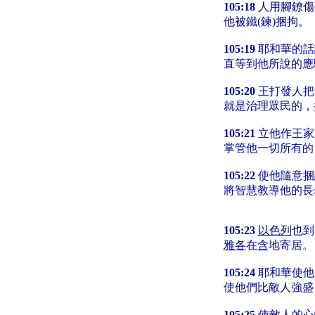
105:18
人用腳鐐傷
他被鐵(鍊)捆拘。
105:19
耶和華的話
直等到他所說的應
105:20
王打發人把
就是治理眾民的，
105:21
立他作王家
掌管他一切所有的
105:22
使他隨意捆
將智慧教導他的長
105:23
以色列
也到
雅各
在
含
地寄居。
105:24
耶和華使他
使他們比敵人強盛
105:25
使敵人的心