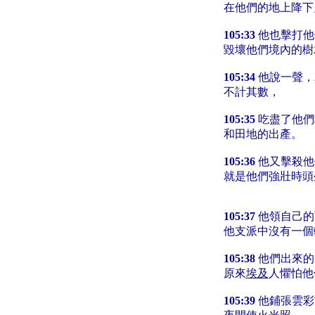
在他們的地上降下
105:33
他也擊打他
毀壞他們境內的樹
105:34
他說一聲，
不計其數，
105:35
吃盡了他們
和田地的出產。
105:36
他又擊殺他
就是他們強壯時頭
105:37
他領自己的
他支派中沒有一個
105:38
他們出來的
原來
埃及
人懼怕他
105:39
他鋪張雲彩