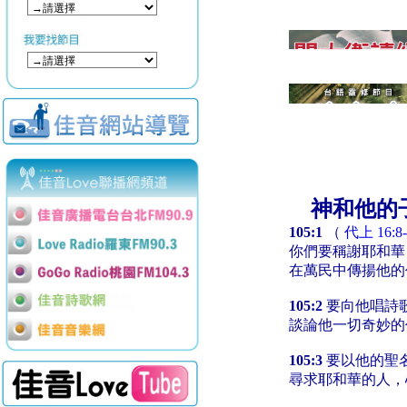
神和他的
105:1
（
代上 16:8-
你們要稱謝耶和華
在萬民中傳揚他的
105:2
要向他唱詩
談論他一切奇妙的
105:3
要以他的聖
尋求耶和華的人，