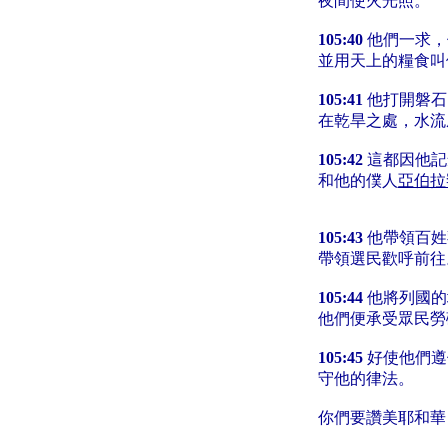
夜間使火光照。
105:40
他們一求，
並用天上的糧食叫
105:41
他打開磐石
在乾旱之處，水流
105:42
這都因他記
和他的僕人
亞伯拉
105:43
他帶領百姓
帶領選民歡呼前往
105:44
他將列國的
他們便承受眾民勞
105:45
好使他們遵
守他的律法。
你們要讚美耶和華