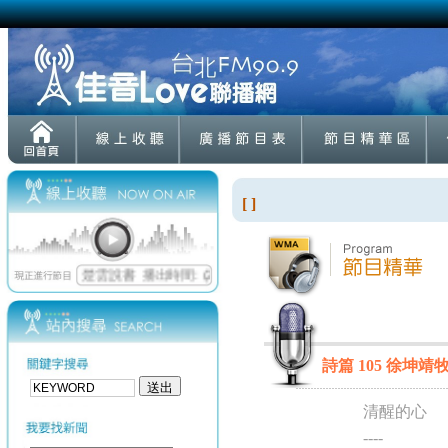
[ ]
詩篇 105 徐坤靖牧師
清醒的心
----