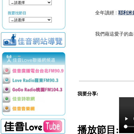
全年讀經 :
耶利米書
我們藉這愛子的血
我要分享:
播放節目: