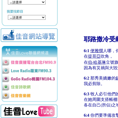
耶路撒冷受
6:1
便雅憫
人哪，
在
提哥亞
吹角，
在
伯‧哈基琳
立號
因為有災禍與大毀
6:2
那秀美嬌嫩的
我必剪除。
6:3
牧人必引他們
在她周圍支搭帳棚
各在自己(所佔)之
6:4
你們要準備攻