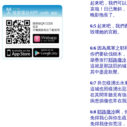
起來吧，我們可以
哀哉！日已漸斜，
晚影拖長了。
6:5
起來吧，我們
毀壞她的宮殿。
6:6
因為萬軍之耶
你們要砍伐樹木，
築壘攻打
耶路撒冷
這就是那該罰的城
其中盡是欺壓。
6:7
井怎樣湧出水
這城也照樣湧出惡
在其間常聽見有強
病患損傷也常在我
6:8
耶路撒冷
啊，
免得我心與你生疏
免得我使你荒涼，