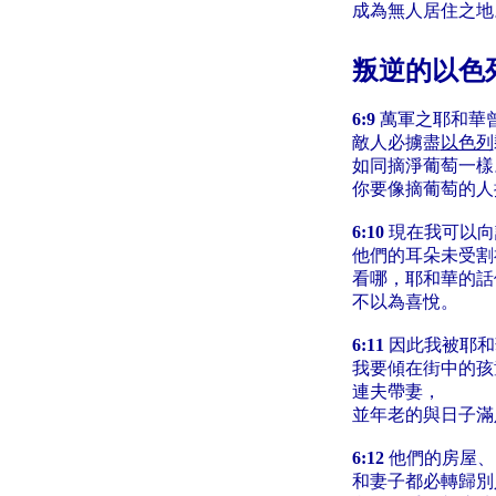
成為無人居住之地
叛逆的以色
6:9
萬軍之耶和華
敵人必擄盡
以色列
如同摘淨葡萄一樣
你要像摘葡萄的人
6:10
現在我可以向
他們的耳朵未受割
看哪，耶和華的話
不以為喜悅。
6:11
因此我被耶和
我要傾在街中的孩
連夫帶妻，
並年老的與日子滿
6:12
他們的房屋、
和妻子都必轉歸別