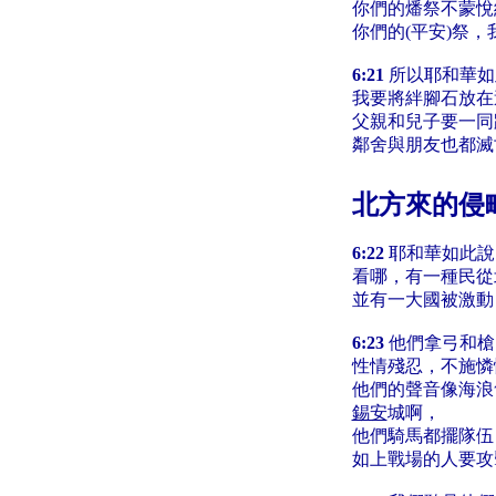
你們的燔祭不蒙悅
你們的(平安)祭
6:21
所以耶和華如
我要將絆腳石放在
父親和兒子要一同
鄰舍與朋友也都滅
北方來的侵
6:22
耶和華如此說
看哪，有一種民從
並有一大國被激動
6:23
他們拿弓和槍
性情殘忍，不施憐
他們的聲音像海浪
錫安
城啊，
他們騎馬都擺隊伍
如上戰場的人要攻