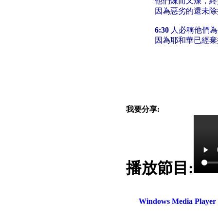
他們煉而又煉，終
因為惡劣的還未除
6:30
人必稱他們為
因為耶和華已經棄
我要分享:
播放節目:
電話：(02)2369-9050
佳音電台地址：
傳真：(02)2362-7816
台北市和平東路二段24號10
Windows Media Play