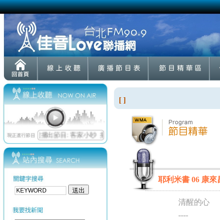
[ ]
耶利米書 06 康來昌
清醒的心
----