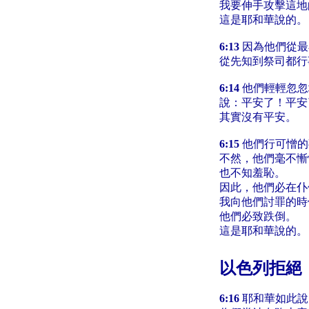
我要伸手攻擊這地
這是耶和華說的。
6:13
因為他們從最
從先知到祭司都行
6:14
他們輕輕忽忽
說：平安了！平安
其實沒有平安。
6:15
他們行可憎的
不然，他們毫不慚
也不知羞恥。
因此，他們必在仆
我向他們討罪的時
他們必致跌倒。
這是耶和華說的。
以色列拒絕
6:16
耶和華如此說