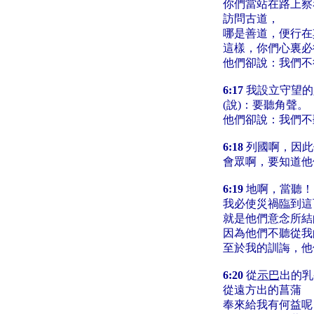
你們當站在路上察
訪問古道，
哪是善道，便行在
這樣，你們心裏必
他們卻說：我們不
6:17
我設立守望的
(說)：要聽角聲。
他們卻說：我們不
6:18
列國啊，因此
會眾啊，要知道他
6:19
地啊，當聽！
我必使災禍臨到這
就是他們意念所結
因為他們不聽從我
至於我的訓誨，他
6:20
從
示巴
出的乳
從遠方出的菖蒲
奉來給我有何益呢