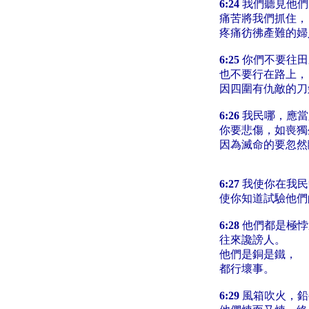
6:24
我們聽見他們
痛苦將我們抓住，
疼痛彷彿產難的婦
6:25
你們不要往田
也不要行在路上，
因四圍有仇敵的刀
6:26
我民哪，應當
你要悲傷，如喪獨
因為滅命的要忽然
6:27
我使你在我民
使你知道試驗他們
6:28
他們都是極悖
往來讒謗人。
他們是銅是鐵，
都行壞事。
6:29
風箱吹火，鉛