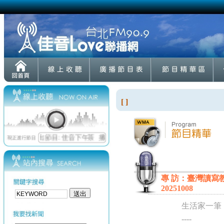
[ ]
專 訪：臺灣讀寫
20251008
生活家一筆
----