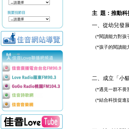
主
題：推動科
一、
從幼兒
發
(*
閱讀能力對孩
(*
孩子的閱讀能
二、
成立「小
(*
遇見一群不畏
(*
結合科技促進