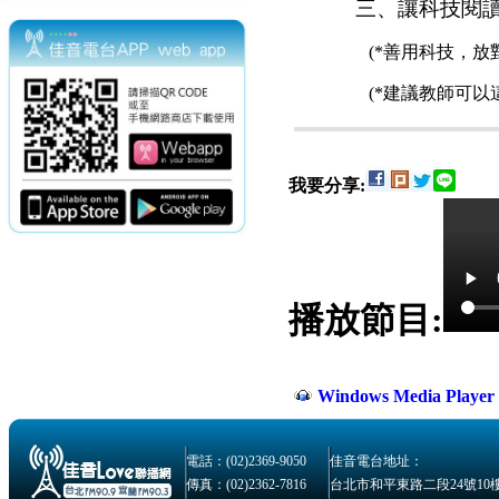
三、
讓科技閱
(*
善用科技，放
(*
建議教師可以
我要分享:
播放節目:
Windows Media Play
電話：(02)2369-9050
佳音電台地址：
傳真：(02)2362-7816
台北市和平東路二段24號10