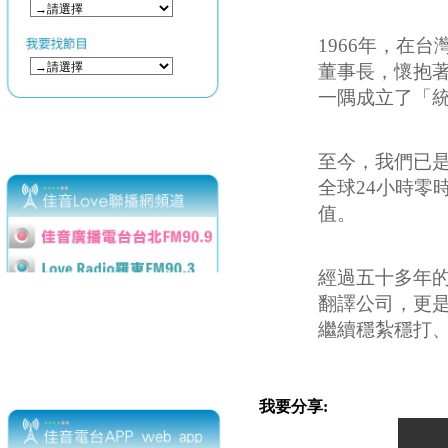
1966年
，在台灣
董事長，懷抱
一隅成立了「
至今，我們已
全球24小時零
值。
經過五十多年
翻譯公司，更
繼續穩紮穩打
我要分享: