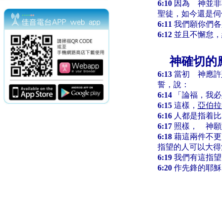
6:10
因為 神並非
聖徒，如今還是伺
6:11
我們願你們各
6:12
並且不懈怠，
神確切的
6:13
當初 神應許
誓，說：
6:14
「論福，我必
6:15
這樣，
亞伯拉
6:16
人都是指着比
6:17
照樣， 神願
6:18
藉這兩件不更
指望的人可以大得
6:19
我們有這指望
6:20
作先鋒的耶穌