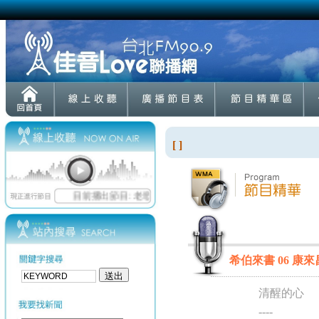
[ ]
希伯來書 06 康來昌
清醒的心
----