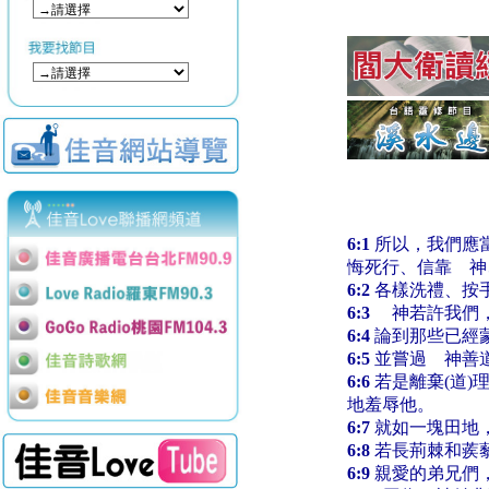
6:1
所以，我們應
悔死行、信靠 神
6:2
各樣洗禮、按
6:3
神若許我們，
6:4
論到那些已經
6:5
並嘗過 神善
6:6
若是離棄(道
地羞辱他。
6:7
就如一塊田地
6:8
若長荊棘和蒺
6:9
親愛的弟兄們