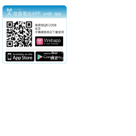
電話：(02)2369-9050
佳音電台地址：
傳真：(02)2362-7816
台北市和平東路二段24號10