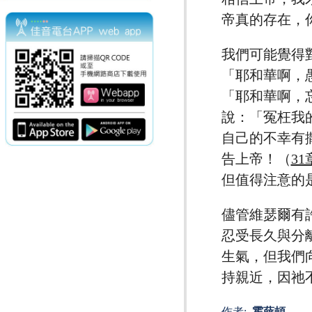
帝真的存在，
我們可能覺得
「耶和華啊，
「耶和華啊，
說：「冤枉我
自己的不幸有
告上帝！（
31
但值得注意的
儘管維瑟爾有
忍受長久與分
生氣，但我們
持親近，因祂
作者:
霍薛頓