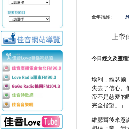
全年讀經 :
列
上帝
今日經文及靈糧透
埃利．維瑟爾（
失去了信心。
帝不是慈愛的
完全指望。」
維瑟爾後來意
相信上帝，我