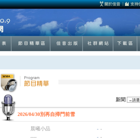
新聞
2026/04/30別再自掃門前雪
晨曦小品
-
-
----
-
-