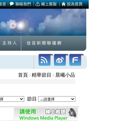
首頁
精華節目
晨曦小品
節目