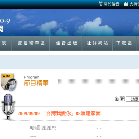
新聞
2009/09/09 「台灣我愛你」88重建家園
哈囉!謝謝您
-
-
----
-
-