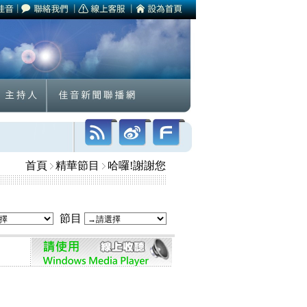
首頁
精華節目
哈囉!謝謝您
節目