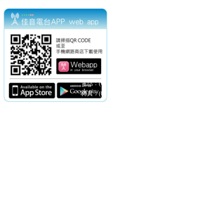
電話：(02)2369-9050
佳音電台地址：
傳真：(02)2362-7816
台北市和平東路二段24號10