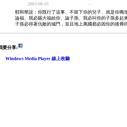
2003-08-16
-
-
耶和華說：你既行了這事、不留下你的兒子、就是你獨
論福、我必賜大福給你、論子孫、我必叫你的子孫多起
子孫必得著仇敵的城門，並且地上萬國都必因你的後裔
我要分享:
Windows Media Player 線上收聽