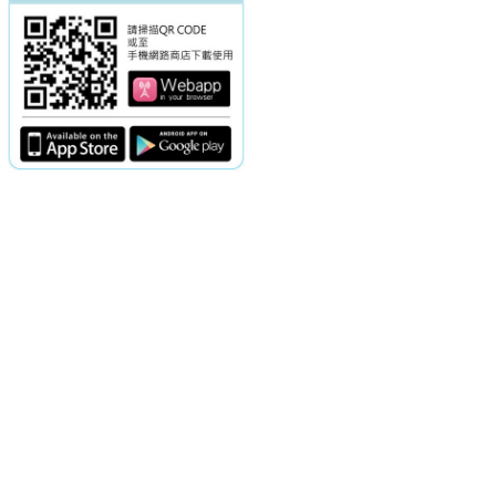
電話：(02)2369-9050
佳音電台地址：
傳真：(02)2362-7816
台北市和平東路二段24號10