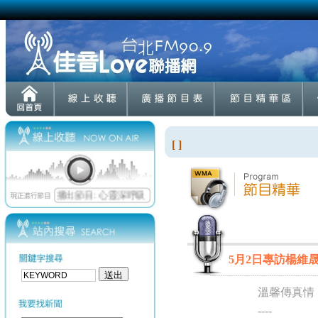
[ ]
5月2日專訪楊維
溫馨傳真情
----