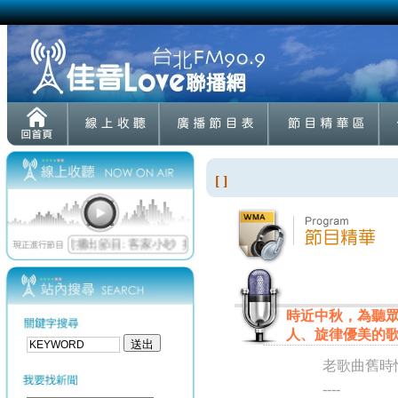
[ ]
時近中秋，為聽
人、旋律優美的
老歌曲舊時
----