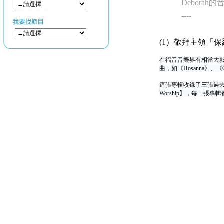
Deborah
----
(1）敬拜主領「保羅
在福音音樂界有相當大影響
曲，如《Hosanna》、《Op
這張專輯收錄了三張過去Paul B
Worship】，每一張