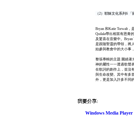
（2）耶穌文化系列6 「國度降臨」專
Bryan 和Katie To
Quilala帶出相當有恩膏
及驚喜在音樂中。Brya
是跟隨聖靈的帶領，將人們
始參與教會中的大小事
整張專輯的主題 圍繞著光
神的屬性一一透過歌聲表達出來，
在歌詞的創作上，並沒
與生命改變。其中有多首也邀請
外，更是加入許多不同
我要分享:
電話：(02)2369-9050
佳音電台地址：
傳真：(02)2362-7816
台北市和平東路二段24號10
Windows Media Play