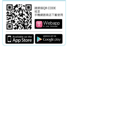
電話：(02)2369-9050
佳音電台地址：
傳真：(02)2362-7816
台北市和平東路二段24號10