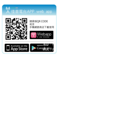
電話：(02)2369-9050
佳音電台地址：
傳真：(02)2362-7816
台北市和平東路二段24號10