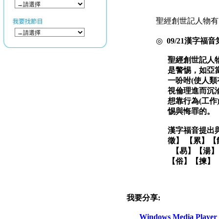
聖經創世記人物有
◎
09/21
漢字福音
聖經創世記人
是警惕，如亞
一吩咐
(
使人類
視倫理進而沉
想靠行為
(
工作
惕與悔罪的。
漢字福音提出
徵】
【累】
【
【易】【湯】
【俗】
【揀】
我要分享:
Windows Media Play