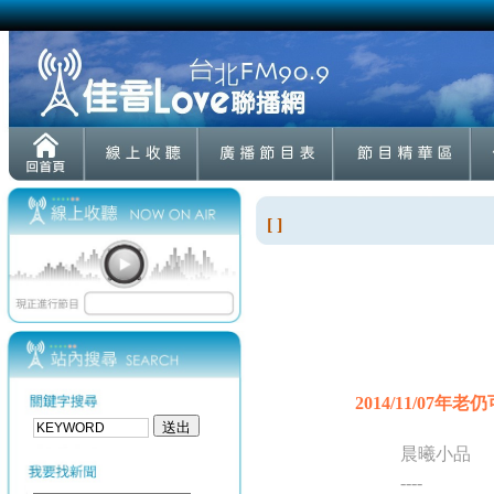
[ ]
2014/11/07年老
晨曦小品
----