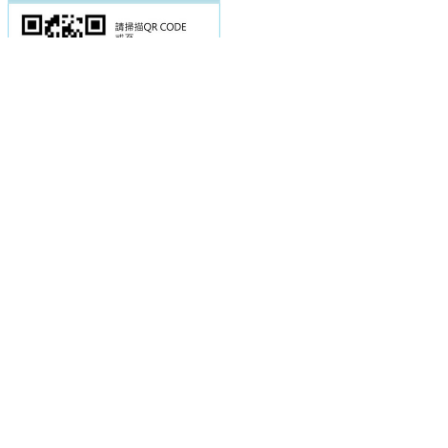
電話：(02)2369-9050
佳音電台地址：
傳真：(02)2362-7816
台北市和平東路二段24號10