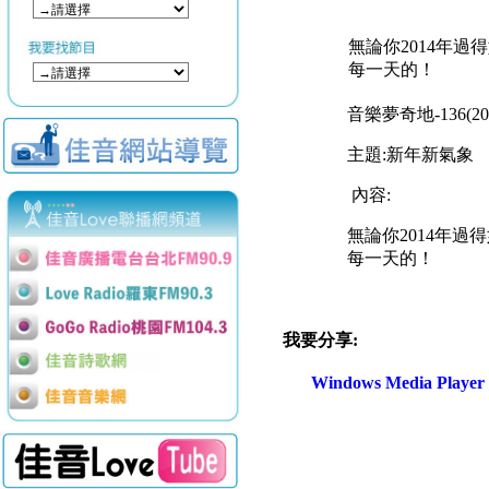
無論你2014年
每一天的！
音樂夢奇地
-136(2
主題
:
新年新氣象
內容
:
無論你
2014
年過得
每一天的！
我要分享:
Windows Media Play