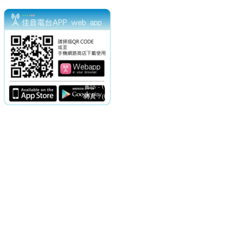
電話：(02)2369-9050
佳音電台地址：
傳真：(02)2362-7816
台北市和平東路二段24號10